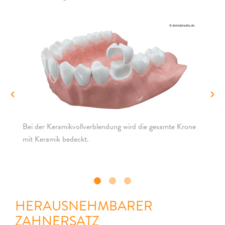
Bei der Keramikvollverblendung wird die gesamte Krone
Be
mit Keramik bedeckt.
Be
un
HERAUSNEHMBARER
ZAHNERSATZ